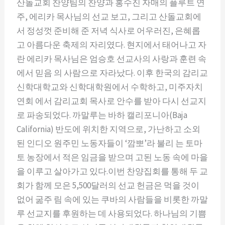
산돌교회 찬양팀의 찬양과 홍수진 자매의 플루트 연
주, 에리카 목사님의 선교 보고, 그리고 산돌교회에
서 정성껏 준비해 준 저녁 식사로 어우러진, 은혜롭
고 아름다운 축제의 자리였다. 현지에서 태어나고 자
란 에리카 목사님은 엄승호 선교사의 사랑과 훈련 속
에서 믿음 의 사람으로 자라났다. 이후 한국의 감리교
신학대학교와 신학대학원에서 수학하고, 미주자치
연회 에서 감리교회 목사로 안수를 받아 다시 선교지
로 파송되었다. 까말루는 바하 캘리포니아(Baja
California) 반도에 위치한 지역으로, 가난하고 소외
된 인디오 원주민 노동자들이 ‘깜뽀’라 불리 는 토마
토 농장에서 적은 임금을 받으며 고된 노동 속에 마을
을 이루고 살아가고 있다.이번 찬양집회를 통해 두 교
회가 함께 모은 5,500달러의 선교 헌금은 먹을 것이
없어 굶주 림 속에 있는 쿠바의 사람들을 비롯한 까말
루 선교지를 후원하는 데 사용되었다. 하나님의 기쁨