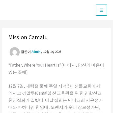
콘
텐
츠
로
건
Mission Camalu
너
뛰
글쓴이
Admin
/
12월 14, 2025
기
“Father, Where Your Heart Is”(아버지, 당신의 마음이
있는 곳에)
12월 7일, 대림절 둘째 주일 저녁 5시 산돌교회에서
멕시코 까말루(Camalú) 선교후원을 위 한 연합선교
찬양집회가 열렸다. 이날 집회는 만나교회 시온성가
대와 마하나임 찬양대, 오렌지카 운티 장로성가단,