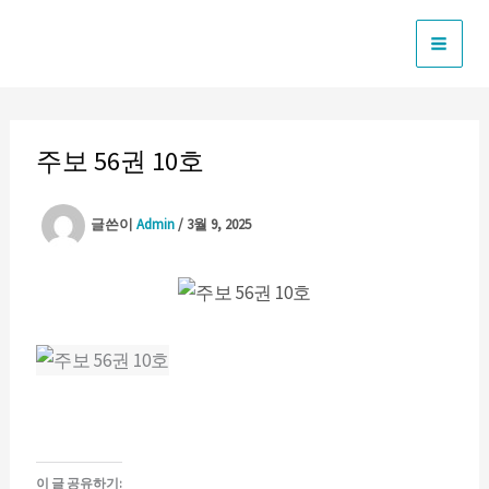
콘
텐
츠
로
건
주보 56권 10호
너
뛰
글쓴이
Admin
/
3월 9, 2025
기
이 글 공유하기: